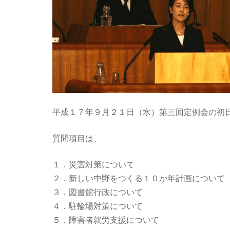
平成１７年９月２１日（水）第三回定例会の初
質問項目は、
１．災害対策について
２．新しい中野をつくる１０か年計画について
３．図書館行政について
４．駐輪場対策について
５．障害者就労支援について