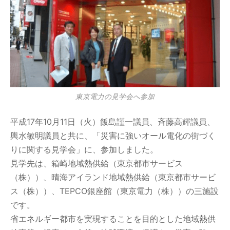
東京電力の見学会へ参加
平成17年10月11日（火）飯島謹一議員、斉藤高輝議員、
輿水敏明議員と共に、「災害に強いオール電化の街づく
りに関する見学会」に、参加しました。
見学先は、箱崎地域熱供給（東京都市サービス
（株））、晴海アイランド地域熱供給（東京都市サービ
ス（株））、TEPCO銀座館（東京電力（株））の三施設
です。
省エネルギー都市を実現することを目的とした地域熱供