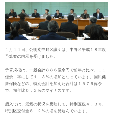
１月１１日、公明党中野区議団は、中野区平成１８年度
予算案の内示を受けました。
予算規模は、一般会計８８６億余円で前年と比べ、１１
億余、率にして１．３％の増加となっています。国民健
康保険などの、特別会計を加えた合計は１５７６億余
で、前年比０．２％のマイナスです。
歳入では、景気の状況を反映して、特別区税４．３％、
特別区交付金８．２％の増を見込んでいます。